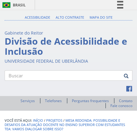
BRASIL
Simplifique!
ACESSIBILIDADE
ALTO CONTRASTE
MAPA DO SITE
Comunica BR
Gabinete do Reitor
Participe
Divisão de Acessibilidade e
Acesso à informação
Inclusão
Legislação
UNIVERSIDADE FEDERAL DE UBERLÂNDIA
Canais
Buscar
Serviços
Telefones
Perguntas frequentes
Contato
Fale conosco
INÍCIO
/
PROJETOS
/
MESA REDONDA: POSSIBILIDADE E
DESAFIOS DA ATUAÇÃO DOCENTE NO ENSINO SUPERIOR COM ESTUDANTES
TEA: VAMOS DIALOGAR SOBRE ISSO?